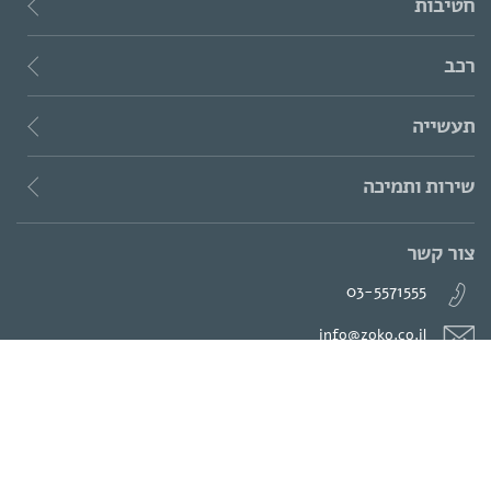
חטיבות
רכב
תעשייה
שירות ותמיכה
צור קשר
03-5571555
info@zoko.co.il
המנור 8, חולון