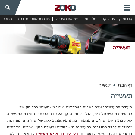
אודות קבוצת זוקו
מלגזות
פטישי חציבה
מדחסי אוויר ניידים
המרכז 
תשתיות
תעשייה
תעשייה
הידראוליקה
מנועים חשמליים
שמנים לתעשייה
דף הבית
תעשייה
מדחס אוויר תעשייתי
תעשייה
מחולל חנקן
העולם התעשייתי עבר בשנים האחרונות שינוי משמעותי בכל הקשור
חומרי סיכה
להתפתחות הטכנולוגית, הגלובליות והיקף העבודה הנרחב. חטיבת התעשייה
כלי עבודה
של קבוצת זוקו שילובים מתמחה במתן מעטפת כוללת של שירותים ופתרונות
ייחודיים לכלל המגזרים בתעשייה הישראלית ובעולם כגון: שמנים, מדחסים,
מסננים לתעשייה
חומרי סיכה, תרסיסים, מסננים,
כלי עבודה פניאומאטיים
, משאבות דלק,