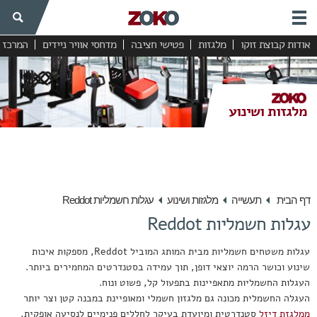
אודות קבוצת זוקו
מלגזות
פטישי חציבה
מדחסי אוויר ניידים
המרכז 
תשתיות
תעשייה
מלגזות ושינוע
הידראוליקה
מנועים חשמליים
שמנים לתעשייה
דף הבית
תעשייה
מלגזות ושינוע
עגלות חשמליות Reddot
מדחס אוויר תעשייתי
עגלות חשמליות Reddot
מחולל חנקן
עגלות משטחים חשמליות מבית המותג המוביל Reddot, מספקות איכות
חומרי סיכה
שינוע וכושר הרמה יוצאי דופן, תוך עמידה בסטנדרטים המחמירים ביותר.
כלי עבודה
העגלות החשמליות מתאפיינות בתפעול קל, פשוט ונוח.
העגלה החשמלית מכונה גם מלגזון חשמלי ומאופיינת במבנה קטן וצר יותר
מסננים לתעשייה
ממלגזת דיזל
סטנדרטית ומיועדת בעיקר לחללים פנימיים לנסיעה אופקית,