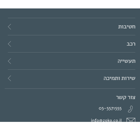
חטיבות
רכב
תעשייה
שירות ותמיכה
צור קשר
03-5571555
info@zoko.co.il
המנור 8, חולון